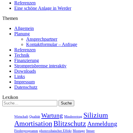
Referenzen
Eine schöne Anlage in Werder
Themen
Allgemein
Planung
Ansprechpartner
Kontaktformular – Anfrage
Referenzen
Technik
Finanzierung
Strompreisbremse interaktiv
Downloads
Links
Impressum
Datenschutz
Lexikon
Suche
Suche
Silizium
Wartung
Wirtschaft
Qualität
Minderertrag
Amortisation
Blitzschutz
Anmeldung
Förderprogramm
photovoltaischer Effekt
Montage
Steuer