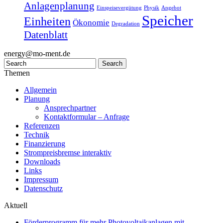
Anlagenplanung
Einspeisevergütung
Physik
Angebot
Speicher
Einheiten
Ökonomie
Degradation
Datenblatt
energy@mo-ment.de
Themen
Allgemein
Planung
Ansprechpartner
Kontaktformular – Anfrage
Referenzen
Technik
Finanzierung
Strompreisbremse interaktiv
Downloads
Links
Impressum
Datenschutz
Aktuell
Förderprogramm für mehr Photovoltaikanlagen mit