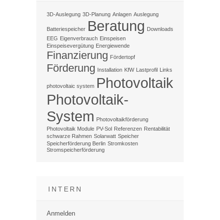
3D-Auslegung
3D-Planung
Anlagen
Auslegung
Beratung
Batteriespeicher
Downloads
EEG
Eigenverbrauch
Einspeisen
Einspeisevergütung
Energiewende
Finanzierung
Fördertopf
Förderung
Installation
KfW
Lastprofil
Links
Photovoltaik
photovoltaic system
Photovoltaik-
System
Photovoltaikförderung
Photovoltaik Module
PV-Sol
Referenzen
Rentabilität
schwarze Rahmen
Solarwatt
Speicher
Speicherförderung Berlin
Stromkosten
Stromspeicherförderung
INTERN
Anmelden