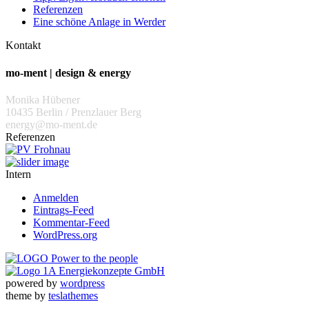
Referenzen
Eine schöne Anlage in Werder
Kontakt
mo-ment | design & energy
Monika Hübener
10435 Berlin / Prenzlauer Berg
energy@mo-ment.de
Referenzen
Intern
Anmelden
Eintrags-Feed
Kommentar-Feed
WordPress.org
powered by
wordpress
theme by
teslathemes