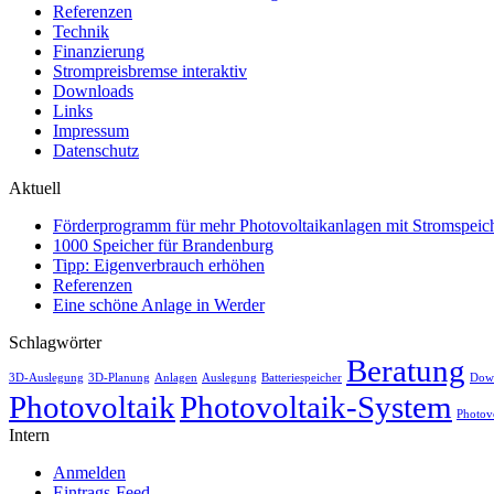
Referenzen
Technik
Finanzierung
Strompreisbremse interaktiv
Downloads
Links
Impressum
Datenschutz
Aktuell
Förderprogramm für mehr Photovoltaikanlagen mit Stromspeich
1000 Speicher für Brandenburg
Tipp: Eigenverbrauch erhöhen
Referenzen
Eine schöne Anlage in Werder
Schlagwörter
Beratung
3D-Auslegung
3D-Planung
Anlagen
Auslegung
Batteriespeicher
Dow
Photovoltaik
Photovoltaik-System
Photov
Intern
Anmelden
Eintrags-Feed