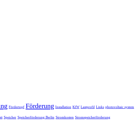
ung
Förderung
Fördertopf
Installation
KfW
Lastprofil
Links
photovoltaic system
tt
Speicher
Speicherförderung Berlin
Stromkosten
Stromspeicherförderung