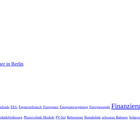
er in Berlin
Finanzier
nloads
EEG
Eigenverbrauch
Einspeisen
Einspeisevergütung
Energiewende
oltaikförderung
Photovoltaik Module
PV-Sol
Referenzen
Rentabilität
schwarze Rahmen
Solarwa