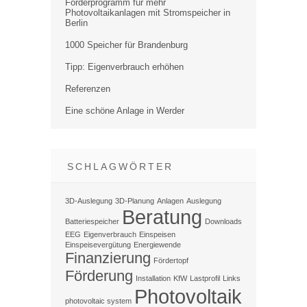
Förderprogramm für mehr
Photovoltaikanlagen mit Stromspeicher in
Berlin
1000 Speicher für Brandenburg
Tipp: Eigenverbrauch erhöhen
Referenzen
Eine schöne Anlage in Werder
SCHLAGWÖRTER
3D-Auslegung
3D-Planung
Anlagen
Auslegung
Beratung
Batteriespeicher
Downloads
EEG
Eigenverbrauch
Einspeisen
Einspeisevergütung
Energiewende
Finanzierung
Fördertopf
Förderung
Installation
KfW
Lastprofil
Links
Photovoltaik
photovoltaic system