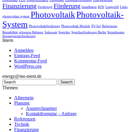
Downloads
EEG
Eigenverbrauch
Einspeisen
Einspeisevergütung
Energiewende
Finanzierung
Förderung
Fördertopf
Installation
KfW
Lastprofil
Links
Photovoltaik
Photovoltaik-
photovoltaic system
System
Photovoltaikförderung
Photovoltaik Module
PV-Sol
Referenzen
Rentabilität
schwarze Rahmen
Solarwatt
Speicher
Speicherförderung Berlin
Stromkosten
Stromspeicherförderung
Intern
Anmelden
Eintrags-Feed
Kommentar-Feed
WordPress.org
energy@mo-ment.de
Themen
Allgemein
Planung
Ansprechpartner
Kontaktformular – Anfrage
Referenzen
Technik
Finanzierung