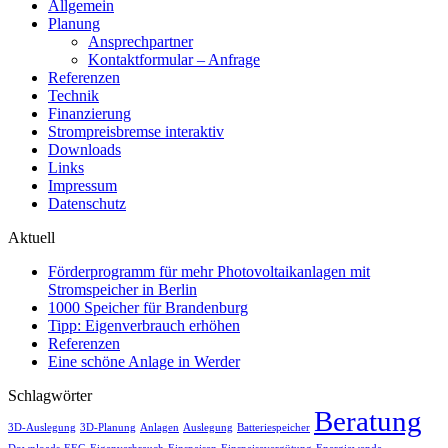
Allgemein
Planung
Ansprechpartner
Kontaktformular – Anfrage
Referenzen
Technik
Finanzierung
Strompreisbremse interaktiv
Downloads
Links
Impressum
Datenschutz
Aktuell
Förderprogramm für mehr Photovoltaikanlagen mit
Stromspeicher in Berlin
1000 Speicher für Brandenburg
Tipp: Eigenverbrauch erhöhen
Referenzen
Eine schöne Anlage in Werder
Schlagwörter
Beratung
3D-Auslegung
3D-Planung
Anlagen
Auslegung
Batteriespeicher