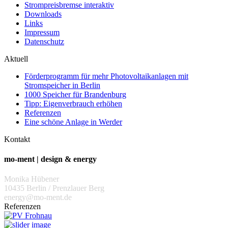
Strompreisbremse interaktiv
Downloads
Links
Impressum
Datenschutz
Aktuell
Förderprogramm für mehr Photovoltaikanlagen mit
Stromspeicher in Berlin
1000 Speicher für Brandenburg
Tipp: Eigenverbrauch erhöhen
Referenzen
Eine schöne Anlage in Werder
Kontakt
mo-ment | design & energy
Monika Hübener
10435 Berlin / Prenzlauer Berg
energy@mo-ment.de
Referenzen