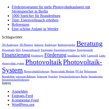
Förderprogramm für mehr Photovoltaikanlagen mit
Stromspeicher in Berlin
1000 Speicher für Brandenburg
Tipp: Eigenverbrauch erhöhen
Referenzen
Eine schöne Anlage in Werder
Schlagwörter
Beratung
3D-Auslegung
3D-Planung
Anlagen
Auslegung
Batteriespeicher
Downloads
EEG
Eigenverbrauch
Einspeisen
Einspeisevergütung
Energiewende
Finanzierung
Förderung
Fördertopf
Installation
KfW
Lastprofil
Links
Photovoltaik
Photovoltaik-
photovoltaic system
System
Photovoltaikförderung
Photovoltaik Module
PV-Sol
Referenzen
Rentabilität
schwarze Rahmen
Solarwatt
Speicher
Speicherförderung Berlin
Stromkosten
Stromspeicherförderung
Intern
Anmelden
Eintrags-Feed
Kommentar-Feed
WordPress.org