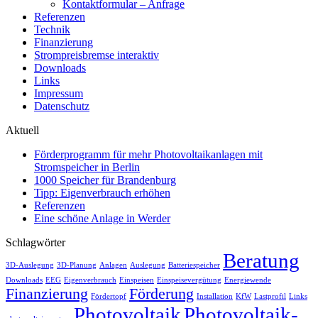
Kontaktformular – Anfrage
Referenzen
Technik
Finanzierung
Strompreisbremse interaktiv
Downloads
Links
Impressum
Datenschutz
Aktuell
Förderprogramm für mehr Photovoltaikanlagen mit
Stromspeicher in Berlin
1000 Speicher für Brandenburg
Tipp: Eigenverbrauch erhöhen
Referenzen
Eine schöne Anlage in Werder
Schlagwörter
Beratung
3D-Auslegung
3D-Planung
Anlagen
Auslegung
Batteriespeicher
Downloads
EEG
Eigenverbrauch
Einspeisen
Einspeisevergütung
Energiewende
Finanzierung
Förderung
Fördertopf
Installation
KfW
Lastprofil
Links
Photovoltaik
Photovoltaik-