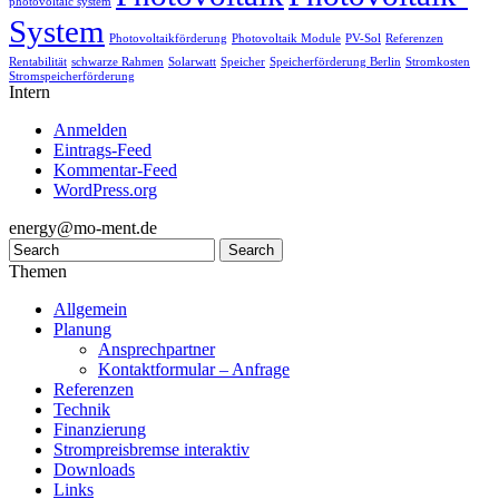
photovoltaic system
System
Photovoltaikförderung
Photovoltaik Module
PV-Sol
Referenzen
Rentabilität
schwarze Rahmen
Solarwatt
Speicher
Speicherförderung Berlin
Stromkosten
Stromspeicherförderung
Intern
Anmelden
Eintrags-Feed
Kommentar-Feed
WordPress.org
energy@mo-ment.de
Themen
Allgemein
Planung
Ansprechpartner
Kontaktformular – Anfrage
Referenzen
Technik
Finanzierung
Strompreisbremse interaktiv
Downloads
Links