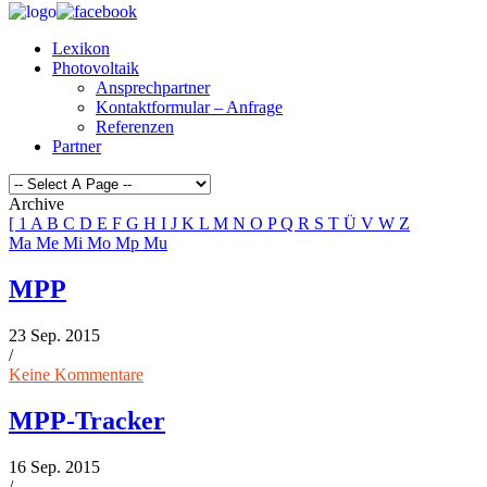
Lexikon
Photovoltaik
Ansprechpartner
Kontaktformular – Anfrage
Referenzen
Partner
Archive
[
1
A
B
C
D
E
F
G
H
I
J
K
L
M
N
O
P
Q
R
S
T
Ü
V
W
Z
Ma
Me
Mi
Mo
Mp
Mu
MPP
23 Sep. 2015
/
Keine Kommentare
MPP-Tracker
16 Sep. 2015
/