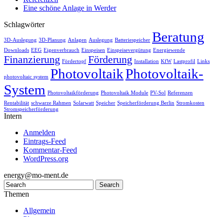
Eine schöne Anlage in Werder
Schlagwörter
Beratung
3D-Auslegung
3D-Planung
Anlagen
Auslegung
Batteriespeicher
Downloads
EEG
Eigenverbrauch
Einspeisen
Einspeisevergütung
Energiewende
Finanzierung
Förderung
Fördertopf
Installation
KfW
Lastprofil
Links
Photovoltaik
Photovoltaik-
photovoltaic system
System
Photovoltaikförderung
Photovoltaik Module
PV-Sol
Referenzen
Rentabilität
schwarze Rahmen
Solarwatt
Speicher
Speicherförderung Berlin
Stromkosten
Stromspeicherförderung
Intern
Anmelden
Eintrags-Feed
Kommentar-Feed
WordPress.org
energy@mo-ment.de
Themen
Allgemein