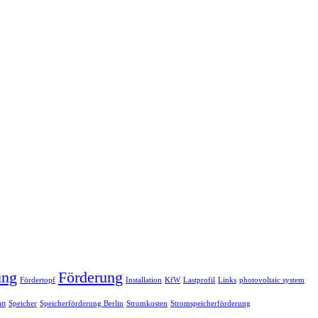
ung
Förderung
Fördertopf
Installation
KfW
Lastprofil
Links
photovoltaic system
tt
Speicher
Speicherförderung Berlin
Stromkosten
Stromspeicherförderung