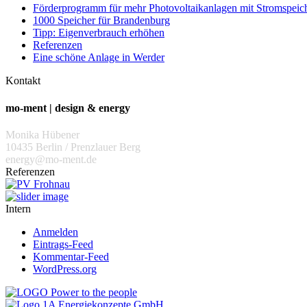
Förderprogramm für mehr Photovoltaikanlagen mit Stromspeich
1000 Speicher für Brandenburg
Tipp: Eigenverbrauch erhöhen
Referenzen
Eine schöne Anlage in Werder
Kontakt
mo-ment | design & energy
Monika Hübener
10435 Berlin / Prenzlauer Berg
energy@mo-ment.de
Referenzen
Intern
Anmelden
Eintrags-Feed
Kommentar-Feed
WordPress.org