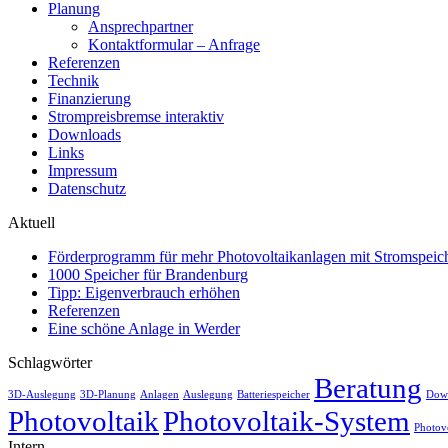
Planung
Ansprechpartner
Kontaktformular – Anfrage
Referenzen
Technik
Finanzierung
Strompreisbremse interaktiv
Downloads
Links
Impressum
Datenschutz
Aktuell
Förderprogramm für mehr Photovoltaikanlagen mit Stromspeich
1000 Speicher für Brandenburg
Tipp: Eigenverbrauch erhöhen
Referenzen
Eine schöne Anlage in Werder
Schlagwörter
Beratung
3D-Auslegung
3D-Planung
Anlagen
Auslegung
Batteriespeicher
Dow
Photovoltaik
Photovoltaik-System
Photov
Intern