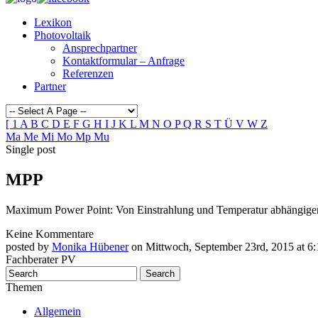
Lexikon
Photovoltaik
Ansprechpartner
Kontaktformular – Anfrage
Referenzen
Partner
[
1
A
B
C
D
E
F
G
H
I
J
K
L
M
N
O
P
Q
R
S
T
Ü
V
W
Z
Ma
Me
Mi
Mo
Mp
Mu
Single post
MPP
Maximum Power Point: Von Einstrahlung und Temperatur abhängige
Keine Kommentare
posted by
Monika Hübener
on Mittwoch, September 23rd, 2015 at 6:
Fachberater PV
Themen
Allgemein