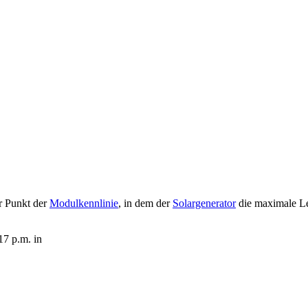
r Punkt der
Modul
kennlinie
, in dem der
Solargenerator
die maximale Le
17 p.m. in