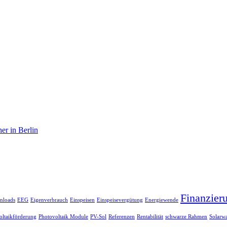
er in Berlin
Finanzier
nloads
EEG
Eigenverbrauch
Einspeisen
Einspeisevergütung
Energiewende
oltaikförderung
Photovoltaik Module
PV-Sol
Referenzen
Rentabilität
schwarze Rahmen
Solarwa