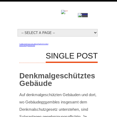
[
1
A
B
C
D
E
F
G
H
I
J
K
L
M
N
O
P
Q
R
S
T
Ü
V
W
Z
Da
Dc
De
Dg
Di
Do
Dr
Dü
SINGLE POST
Denkmalgeschütztes
Gebäude
Auf denkmalgeschützten Gebäuden und dort,
wo Gebäude
ens
embles insgesamt dem
Denkmalschutzgesetz unterstehen, sind
Solaranlagen genehmigungspflichtig. Je