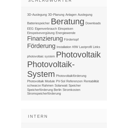
SCHLAGWÖRTER
3D-Auslegung
3D-Planung
Anlagen
Auslegung
Beratung
Batteriespeicher
Downloads
EEG
Eigenverbrauch
Einspeisen
Einspeisevergütung
Energiewende
Finanzierung
Fördertopf
Förderung
Installation
KfW
Lastprofil
Links
Photovoltaik
photovoltaic system
Photovoltaik-
System
Photovoltaikförderung
Photovoltaik Module
PV-Sol
Referenzen
Rentabilität
schwarze Rahmen
Solarwatt
Speicher
Speicherförderung Berlin
Stromkosten
Stromspeicherförderung
INTERN