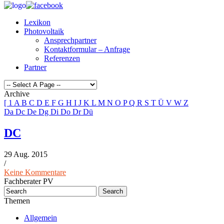
Lexikon
Photovoltaik
Ansprechpartner
Kontaktformular – Anfrage
Referenzen
Partner
Archive
[
1
A
B
C
D
E
F
G
H
I
J
K
L
M
N
O
P
Q
R
S
T
Ü
V
W
Z
Da
Dc
De
Dg
Di
Do
Dr
Dü
DC
29 Aug. 2015
/
Keine Kommentare
Fachberater PV
Themen
Allgemein