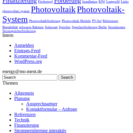
Finanzierung
Förderung
Fördertopf
Installation
KfW
Lastprofil
Links
Photovoltaik
Photovoltaik-
photovoltaic system
System
Photovoltaikförderung
Photovoltaik Module
PV-Sol
Referenzen
Rentabilität
schwarze Rahmen
Solarwatt
Speicher
Speicherförderung Berlin
Stromkosten
Stromspeicherförderung
Intern
Anmelden
Eintrags-Feed
Kommentar-Feed
WordPress.org
energy@mo-ment.de
Themen
Allgemein
Planung
Ansprechpartner
Kontaktformular – Anfrage
Referenzen
Technik
Finanzierung
Strompreisbremse interaktiv