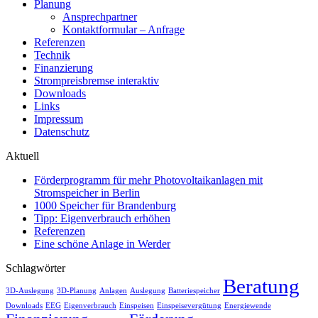
Planung
Ansprechpartner
Kontaktformular – Anfrage
Referenzen
Technik
Finanzierung
Strompreisbremse interaktiv
Downloads
Links
Impressum
Datenschutz
Aktuell
Förderprogramm für mehr Photovoltaikanlagen mit
Stromspeicher in Berlin
1000 Speicher für Brandenburg
Tipp: Eigenverbrauch erhöhen
Referenzen
Eine schöne Anlage in Werder
Schlagwörter
Beratung
3D-Auslegung
3D-Planung
Anlagen
Auslegung
Batteriespeicher
Downloads
EEG
Eigenverbrauch
Einspeisen
Einspeisevergütung
Energiewende