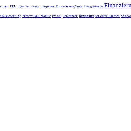
Finanzier
nloads
EEG
Eigenverbrauch
Einspeisen
Einspeisevergütung
Energiewende
oltaikförderung
Photovoltaik Module
PV-Sol
Referenzen
Rentabilität
schwarze Rahmen
Solarwa