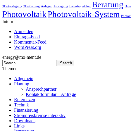
Beratung
3D-Auslegung
3D-Planung
Anlagen
Auslegung
Batteriespeicher
Dow
Photovoltaik
Photovoltaik-System
Photov
Intern
Anmelden
Eintrags-Feed
Kommentar-Feed
WordPress.org
energy@mo-ment.de
Themen
Allgemein
Planung
Ansprechpartner
Kontaktformular – Anfrage
Referenzen
Technik
Finanzierung
Strompreisbremse interaktiv
Downloads
Links