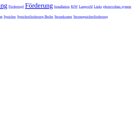
ung
Förderung
Fördertopf
Installation
KfW
Lastprofil
Links
photovoltaic system
tt
Speicher
Speicherförderung Berlin
Stromkosten
Stromspeicherförderung