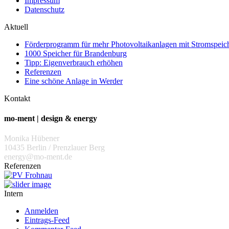
Impressum
Datenschutz
Aktuell
Förderprogramm für mehr Photovoltaikanlagen mit Stromspeich
1000 Speicher für Brandenburg
Tipp: Eigenverbrauch erhöhen
Referenzen
Eine schöne Anlage in Werder
Kontakt
mo-ment | design & energy
Monika Hübener
10435 Berlin / Prenzlauer Berg
energy@mo-ment.de
Referenzen
Intern
Anmelden
Eintrags-Feed