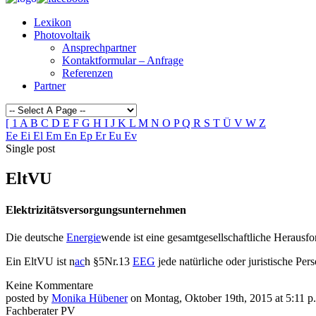
Lexikon
Photovoltaik
Ansprechpartner
Kontaktformular – Anfrage
Referenzen
Partner
[
1
A
B
C
D
E
F
G
H
I
J
K
L
M
N
O
P
Q
R
S
T
Ü
V
W
Z
Ee
Ei
El
Em
En
Ep
Er
Eu
Ev
Single post
EltVU
Elektrizitätsversorgungsunternehmen
Die deutsche
Energie
wende ist eine gesamtgesellschaftliche Herausf
Ein EltVU ist n
ac
h §5Nr.13
EEG
jede natürliche oder juristische Perso
Keine Kommentare
posted by
Monika Hübener
on Montag, Oktober 19th, 2015 at 5:11 p.
Fachberater PV