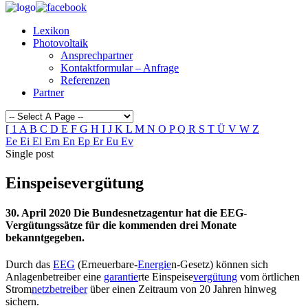
Lexikon
Photovoltaik
Ansprechpartner
Kontaktformular – Anfrage
Referenzen
Partner
[
1
A
B
C
D
E
F
G
H
I
J
K
L
M
N
O
P
Q
R
S
T
Ü
V
W
Z
Ee
Ei
El
Em
En
Ep
Er
Eu
Ev
Single post
Einspeisevergütung
30. April 2020 Die Bundesnetzagentur hat die EEG-
Vergütungssätze für die kommenden drei Monate
bekanntgegeben.
Durch das
EEG
(Erneuerbare-
Energie
n-Gesetz) können sich
Anlagenbetreiber eine
garantie
rte Einspeise
vergütung
vom örtlichen
Strom
netzbetreiber
über einen Zeitraum von 20 Jahren hinweg
sichern.