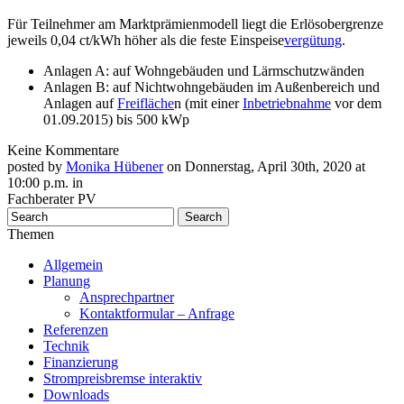
Für Teilnehmer am Marktprämienmodell liegt die Erlösobergrenze
jeweils 0,04 ct/kWh höher als die feste Einspeise
vergütung
.
Anlagen A: auf Wohngebäuden und Lärmschutzwänden
Anlagen B: auf Nichtwohngebäuden im Außenbereich und
Anlagen auf
Freifläche
n (mit einer
Inbetriebnahme
vor dem
01.09.2015) bis 500 kWp
Keine Kommentare
posted by
Monika Hübener
on Donnerstag, April 30th, 2020 at
10:00 p.m. in
Fachberater PV
Themen
Allgemein
Planung
Ansprechpartner
Kontaktformular – Anfrage
Referenzen
Technik
Finanzierung
Strompreisbremse interaktiv
Downloads