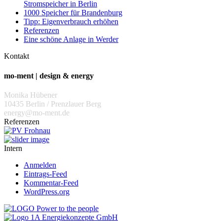
Stromspeicher in Berlin
1000 Speicher für Brandenburg
Tipp: Eigenverbrauch erhöhen
Referenzen
Eine schöne Anlage in Werder
Kontakt
mo-ment | design & energy
Monika Hübener
10435 Berlin / Prenzlauer Berg
energy@mo-ment.de
Referenzen
Intern
Anmelden
Eintrags-Feed
Kommentar-Feed
WordPress.org