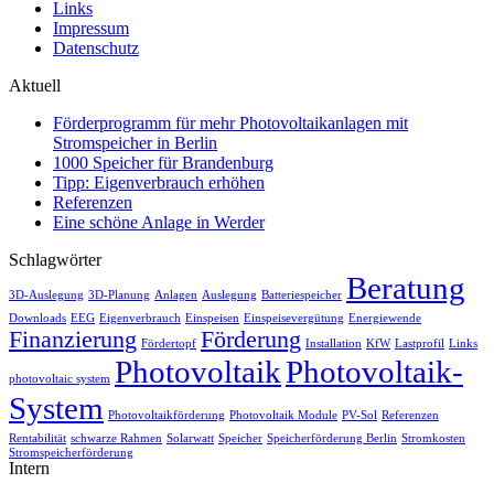
Links
Impressum
Datenschutz
Aktuell
Förderprogramm für mehr Photovoltaikanlagen mit
Stromspeicher in Berlin
1000 Speicher für Brandenburg
Tipp: Eigenverbrauch erhöhen
Referenzen
Eine schöne Anlage in Werder
Schlagwörter
Beratung
3D-Auslegung
3D-Planung
Anlagen
Auslegung
Batteriespeicher
Downloads
EEG
Eigenverbrauch
Einspeisen
Einspeisevergütung
Energiewende
Finanzierung
Förderung
Fördertopf
Installation
KfW
Lastprofil
Links
Photovoltaik
Photovoltaik-
photovoltaic system
System
Photovoltaikförderung
Photovoltaik Module
PV-Sol
Referenzen
Rentabilität
schwarze Rahmen
Solarwatt
Speicher
Speicherförderung Berlin
Stromkosten
Stromspeicherförderung
Intern