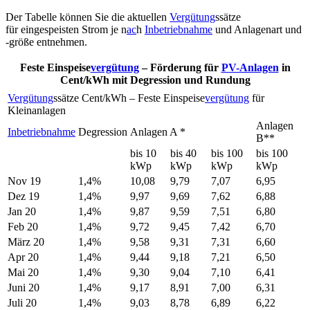
Der Tabelle können Sie die aktuellen
Vergütung
ssätze
für eingespeisten Strom je n
ac
h
Inbetriebnahme
und Anlagenart und
-größe entnehmen.
Feste Einspeise
vergütung
– Förderung für
PV-Anlagen
in
Cent/kWh mit Degression und Rundung
Vergütung
ssätze Cent/kWh – Feste Einspeise
vergütung
für
Kleinanlagen
Anlagen
Inbetriebnahme
Degression
Anlagen A *
B**
bis 10
bis 40
bis 100
bis 100
kWp
kWp
kWp
kWp
Nov 19
1,4%
10,08
9,79
7,07
6,95
Dez 19
1,4%
9,97
9,69
7,62
6,88
Jan 20
1,4%
9,87
9,59
7,51
6,80
Feb 20
1,4%
9,72
9,45
7,42
6,70
März 20
1,4%
9,58
9,31
7,31
6,60
Apr 20
1,4%
9,44
9,18
7,21
6,50
Mai 20
1,4%
9,30
9,04
7,10
6,41
Juni 20
1,4%
9,17
8,91
7,00
6,31
Juli 20
1,4%
9,03
8,78
6,89
6,22