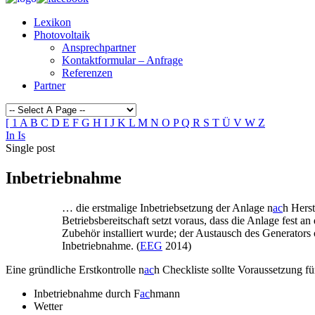
Lexikon
Photovoltaik
Ansprechpartner
Kontaktformular – Anfrage
Referenzen
Partner
[
1
A
B
C
D
E
F
G
H
I
J
K
L
M
N
O
P
Q
R
S
T
Ü
V
W
Z
In
Is
Single post
Inbetriebnahme
… die erstmalige Inbetriebsetzung der Anlage n
ac
h Herst
Betriebsbereitschaft setzt voraus, dass die Anlage fest
Zubehör installiert wurde; der Austausch des Generators o
Inbetriebnahme. (
EEG
2014)
Eine gründliche Erstkontrolle n
ac
h Checkliste sollte Voraussetzung f
Inbetriebnahme durch F
ac
hmann
Wetter