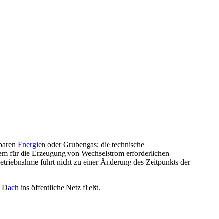
rbaren
Energie
n oder Grubengas; die technische
 dem für die Erzeugung von Wechselstrom erforderlichen
betriebnahme führt nicht zu einer Änderung des Zeitpunkts der
m D
ac
h ins öffentliche Netz fließt.