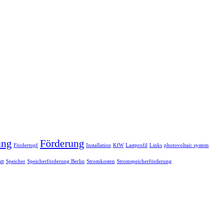
ung
Förderung
Fördertopf
Installation
KfW
Lastprofil
Links
photovoltaic system
tt
Speicher
Speicherförderung Berlin
Stromkosten
Stromspeicherförderung