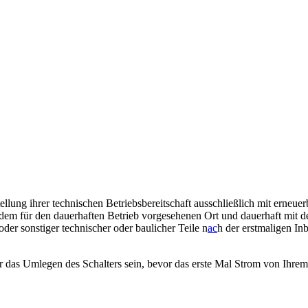
ellung ihrer technischen Betriebsbereitschaft ausschließlich mit erneue
 an dem für den dauerhaften Betrieb vorgesehenen Ort und dauerhaft mit
der sonstiger technischer oder baulicher Teile n
ac
h der erstmaligen In
ür das Umlegen des Schalters sein, bevor das erste Mal Strom von Ihre