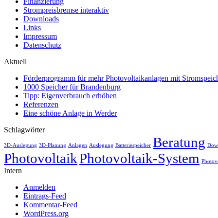
Finanzierung
Strompreisbremse interaktiv
Downloads
Links
Impressum
Datenschutz
Aktuell
Förderprogramm für mehr Photovoltaikanlagen mit Stromspeich
1000 Speicher für Brandenburg
Tipp: Eigenverbrauch erhöhen
Referenzen
Eine schöne Anlage in Werder
Schlagwörter
Beratung
3D-Auslegung
3D-Planung
Anlagen
Auslegung
Batteriespeicher
Dow
Photovoltaik
Photovoltaik-System
Photov
Intern
Anmelden
Eintrags-Feed
Kommentar-Feed
WordPress.org