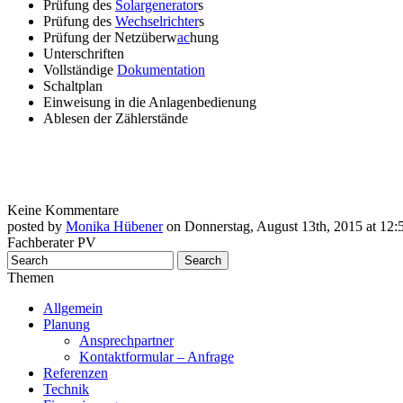
Prüfung des
Solargenerator
s
Prüfung des
Wechselrichter
s
Prüfung der Netzüberw
ac
hung
Unterschriften
Vollständige
Dokumentation
Schaltplan
Einweisung in die Anlagenbedienung
Ablesen der Zählerstände
Keine Kommentare
posted by
Monika Hübener
on Donnerstag, August 13th, 2015 at 12:5
Fachberater PV
Themen
Allgemein
Planung
Ansprechpartner
Kontaktformular – Anfrage
Referenzen
Technik