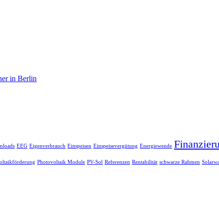
er in Berlin
Finanzier
nloads
EEG
Eigenverbrauch
Einspeisen
Einspeisevergütung
Energiewende
oltaikförderung
Photovoltaik Module
PV-Sol
Referenzen
Rentabilität
schwarze Rahmen
Solarwa