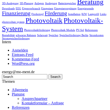
Beratung
3D-Auslegung
3D-Planung
Anlagen
Auslegung
Batteriespeicher
Downloads
EEG
Eigenverbrauch
Einspeisen
Einspeisevergütung
Energiewende
Finanzierung
Förderung
Fördertopf
Installation
KfW
Lastprofil
Links
Photovoltaik
Photovoltaik-
photovoltaic system
System
Photovoltaikförderung
Photovoltaik Module
PV-Sol
Referenzen
Rentabilität
schwarze Rahmen
Solarwatt
Speicher
Speicherförderung Berlin
Stromkosten
Stromspeicherförderung
Intern
Anmelden
Eintrags-Feed
Kommentar-Feed
WordPress.org
energy@mo-ment.de
Themen
Allgemein
Planung
Ansprechpartner
Kontaktformular – Anfrage
Referenzen