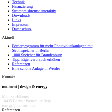
Technik
Finanzierung
Strompreisbremse interaktiv
Downloads
Links
Impressum
Datenschutz
Aktuell
Förderprogramm für mehr Photovoltaikanlagen mit
Stromspeicher in Berlin
1000 Speicher für Brandenburg
Tipp: Eigenverbrauch erhöhen
Referenzen
Eine schöne Anlage in Werder
Kontakt
mo-ment | design & energy
Monika Hübener
10435 Berlin / Prenzlauer Berg
energy@mo-ment.de
Referenzen