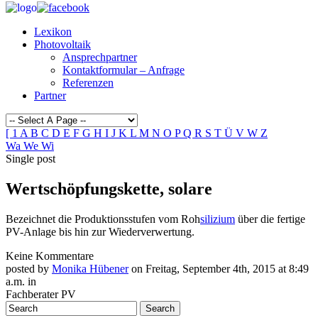
Lexikon
Photovoltaik
Ansprechpartner
Kontaktformular – Anfrage
Referenzen
Partner
[
1
A
B
C
D
E
F
G
H
I
J
K
L
M
N
O
P
Q
R
S
T
Ü
V
W
Z
Wa
We
Wi
Single post
Wertschöpfungskette, solare
Bezeichnet die Produktionsstufen vom Roh
silizium
über die fertige
PV-Anlage bis hin zur Wiederverwertung.
Keine Kommentare
posted by
Monika Hübener
on Freitag, September 4th, 2015 at 8:49
a.m. in
Fachberater PV