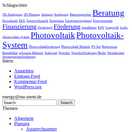
Schlagwörter
Beratung
3D-Auslegung
3D-Planung
Anlagen
Auslegung
Batteriespeicher
Downloads
EEG
Eigenverbrauch
Einspeisen
Einspeisevergütung
Energiewende
Finanzierung
Förderung
Fördertopf
Installation
KfW
Lastprofil
Links
Photovoltaik
Photovoltaik-
photovoltaic system
System
Photovoltaikförderung
Photovoltaik Module
PV-Sol
Referenzen
Rentabilität
schwarze Rahmen
Solarwatt
Speicher
Speicherförderung Berlin
Stromkosten
Stromspeicherförderung
Intern
Anmelden
Eintrags-Feed
Kommentar-Feed
WordPress.org
energy@mo-ment.de
Themen
Allgemein
Planung
Ansprechpartner