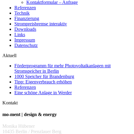
Kontaktformular – Anfrage
Referenzen
Technik
Finanzierung
Strompreisbremse interaktiv
Downloads
Links
Impressum
Datenschutz
Aktuell
Förderprogramm für mehr Photovoltaikanlagen mit
Stromspeicher in Berlin
1000 Speicher für Brandenburg
Tipp: Eigenverbrauch erhöhen
Referenzen
Eine schöne Anlage in Werder
Kontakt
mo-ment | design & energy
Monika Hübener
10435 Berlin / Prenzlauer Berg