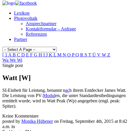
Lexikon
Photovoltaik
Ansprechpartner
Kontaktformular – Anfrage
Referenzen
Partner
[
1
A
B
C
D
E
F
G
H
I
J
K
L
M
N
O
P
Q
R
S
T
Ü
V
W
Z
Wa
We
Wi
Single post
Watt [W]
SI-Einheit für Leistung, benannt n
ac
h ihrem Entdecker James Watt.
Die Leistung von PV-
Modul
en, die unter Standardtestbedingungen
ermittelt wurde, wird in Watt Peak (Wp) angegeben (engl. peak:
Spitze).
Keine Kommentare
posted by
Monika Hübener
on Freitag, September 4th, 2015 at 8:42
a.m. in