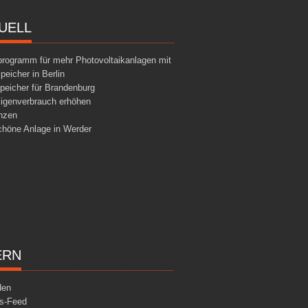
UELL
programm für mehr Photovoltaikanlagen mit
peicher in Berlin
peicher für Brandenburg
Eigenverbrauch erhöhen
nzen
chöne Anlage in Werder
ERN
den
gs-Feed