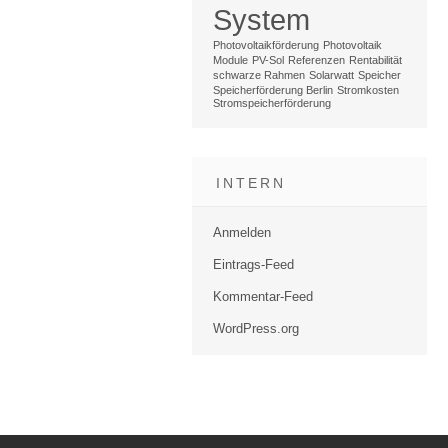
System
Photovoltaikförderung
Photovoltaik
Module
PV-Sol
Referenzen
Rentabilität
schwarze Rahmen
Solarwatt
Speicher
Speicherförderung Berlin
Stromkosten
Stromspeicherförderung
INTERN
Anmelden
Eintrags-Feed
Kommentar-Feed
WordPress.org