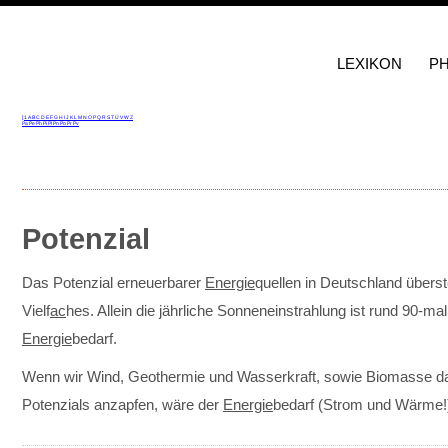
LEXIKON
P
[
1
A
B
C
D
E
F
G
H
I
J
K
L
M
N
O
P
Q
R
S
T
Ü
V
W
Z
Pa
Pe
Ph
Pi
Pl
Pn
Po
Pr
Pv
Potenzial
Das Potenzial erneuerbarer
Energie
quellen in Deutschland überst
Vielf
ac
hes. Allein die jährliche Sonneneinstrahlung ist rund 90-mal
Energie
bedarf.
Wenn wir Wind, Geothermie und Wasserkraft, sowie Biomasse d
Potenzials anzapfen, wäre der
Energie
bedarf (Strom und Wärme!)