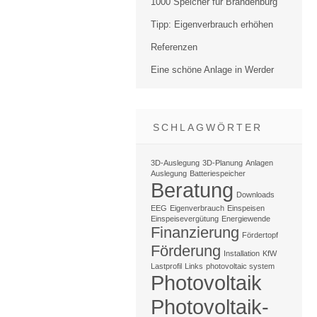
1000 Speicher für Brandenburg
Tipp: Eigenverbrauch erhöhen
Referenzen
Eine schöne Anlage in Werder
SCHLAGWÖRTER
3D-Auslegung
3D-Planung
Anlagen
Auslegung
Batteriespeicher
Beratung
Downloads
EEG
Eigenverbrauch
Einspeisen
Einspeisevergütung
Energiewende
Finanzierung
Fördertopf
Förderung
Installation
KfW
Lastprofil
Links
photovoltaic system
Photovoltaik
Photovoltaik-