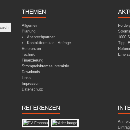
THEMEN
AKT
Allgemein
Förder
Planung
Stroms
Ansprechpartner
1000 S
Kontaktformular – Anfrage
Tipp: 
Referenzen
Refere
Technik
Eine s
Finanzierung
Strompreisbremse interaktiv
Downloads
Links
Impressum
Datenschutz
REFERENZEN
INT
Anmel
Eintra