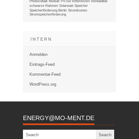
Photovoltaik Module
PV-Sol
Referenzen
Rentabilität
schwarze Rahmen
Solarwatt
Speicher
Speicherförderung Berlin
Stromkosten
Stromspeicherförderung
INTERN
Anmelden
Eintrags-Feed
Kommentar-Feed
WordPress.org
ENERGY@MO-MENT.DE