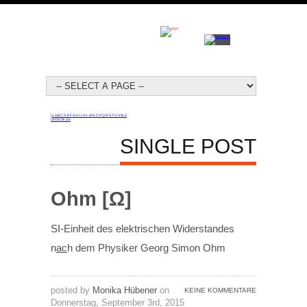
[
1
A
B
C
D
E
F
G
H
I
J
K
L
M
N
O
P
Q
R
S
T
Ü
V
W
Z
Of
Oh
Ök
On
SINGLE POST
Ohm [Ω]
SI-Einheit des elektrischen Widerstandes
n
ac
h dem Physiker Georg Simon Ohm
posted by
Monika Hübener
on
KEINE KOMMENTARE
Donnerstag, September 3rd, 2015