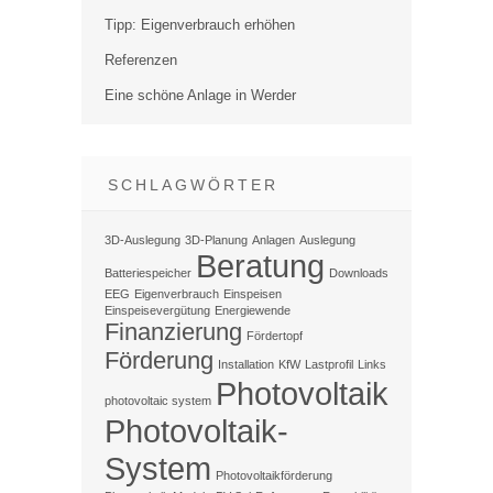
Tipp: Eigenverbrauch erhöhen
Referenzen
Eine schöne Anlage in Werder
SCHLAGWÖRTER
3D-Auslegung
3D-Planung
Anlagen
Auslegung
Beratung
Batteriespeicher
Downloads
EEG
Eigenverbrauch
Einspeisen
Einspeisevergütung
Energiewende
Finanzierung
Fördertopf
Förderung
Installation
KfW
Lastprofil
Links
Photovoltaik
photovoltaic system
Photovoltaik-
System
Photovoltaikförderung