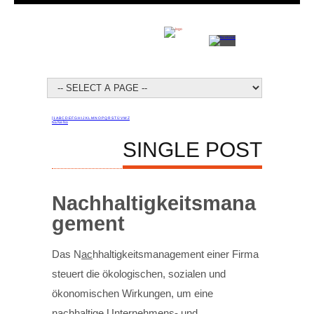
[
1
A
B
C
D
E
F
G
H
I
J
K
L
M
N
O
P
Q
R
S
T
Ü
V
W
Z
Na
Ne
No
SINGLE POST
Nachhaltigkeitsmana
gement
Das N
ac
hhaltigkeitsmanagement einer Firma
steuert die ökologischen, sozialen und
ökonomischen Wirkungen, um eine
n
ac
hhaltige Unternehm
ens
- und