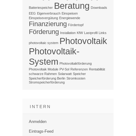
Beratung
Batteriespeicher
Downloads
EEG
Eigenverbrauch
Einspeisen
Einspeisevergütung
Energiewende
Finanzierung
Fördertopf
Förderung
Installation
KfW
Lastprofil
Links
Photovoltaik
photovoltaic system
Photovoltaik-
System
Photovoltaikförderung
Photovoltaik Module
PV-Sol
Referenzen
Rentabilität
schwarze Rahmen
Solarwatt
Speicher
Speicherförderung Berlin
Stromkosten
Stromspeicherförderung
INTERN
Anmelden
Eintrags-Feed