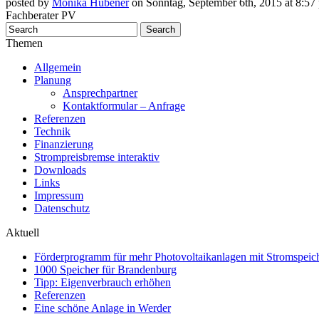
posted by
Monika Hübener
on Sonntag, September 6th, 2015 at 8:57 
Fachberater PV
Themen
Allgemein
Planung
Ansprechpartner
Kontaktformular – Anfrage
Referenzen
Technik
Finanzierung
Strompreisbremse interaktiv
Downloads
Links
Impressum
Datenschutz
Aktuell
Förderprogramm für mehr Photovoltaikanlagen mit Stromspeich
1000 Speicher für Brandenburg
Tipp: Eigenverbrauch erhöhen
Referenzen
Eine schöne Anlage in Werder