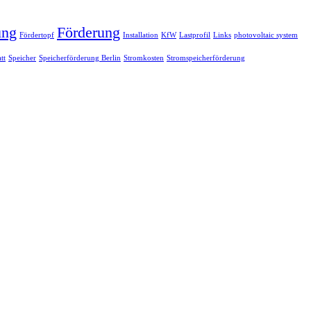
ung
Förderung
Fördertopf
Installation
KfW
Lastprofil
Links
photovoltaic system
tt
Speicher
Speicherförderung Berlin
Stromkosten
Stromspeicherförderung