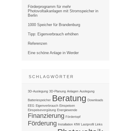
Förderprogramm für mehr
Photovoltaikanlagen mit Stromspeicher in
Berlin
1000 Speicher für Brandenburg
Tipp: Eigenverbrauch erhöhen
Referenzen
Eine schöne Anlage in Werder
SCHLAGWÖRTER
3D-Auslegung
3D-Planung
Anlagen
Auslegung
Beratung
Batteriespeicher
Downloads
EEG
Eigenverbrauch
Einspeisen
Einspeisevergütung
Energiewende
Finanzierung
Fördertopf
Förderung
Installation
KfW
Lastprofil
Links