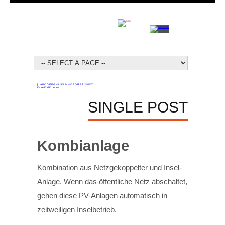
[
1
A
B
C
D
E
F
G
H
I
J
K
L
M
N
O
P
Q
R
S
T
Ü
V
W
Z
Ka
Ke
Ki
Kl
Ko
Kr
Ku
SINGLE POST
Kombianlage
Kombination aus Netzgekoppelter und Insel-
Anlage. Wenn das öffentliche Netz abschaltet,
gehen diese
PV-Anlagen
automatisch in
zeitweiligen
Inselbetrieb
.