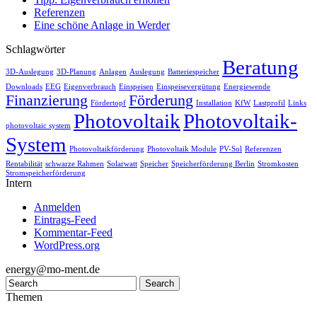
Referenzen
Eine schöne Anlage in Werder
Schlagwörter
Beratung
3D-Auslegung
3D-Planung
Anlagen
Auslegung
Batteriespeicher
Downloads
EEG
Eigenverbrauch
Einspeisen
Einspeisevergütung
Energiewende
Finanzierung
Förderung
Fördertopf
Installation
KfW
Lastprofil
Links
Photovoltaik
Photovoltaik-
photovoltaic system
System
Photovoltaikförderung
Photovoltaik Module
PV-Sol
Referenzen
Rentabilität
schwarze Rahmen
Solarwatt
Speicher
Speicherförderung Berlin
Stromkosten
Stromspeicherförderung
Intern
Anmelden
Eintrags-Feed
Kommentar-Feed
WordPress.org
energy@mo-ment.de
Themen