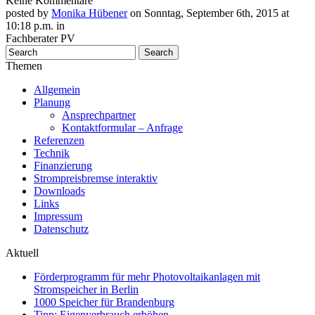
Keine Kommentare
posted by
Monika Hübener
on Sonntag, September 6th, 2015 at
10:18 p.m. in
Fachberater PV
Themen
Allgemein
Planung
Ansprechpartner
Kontaktformular – Anfrage
Referenzen
Technik
Finanzierung
Strompreisbremse interaktiv
Downloads
Links
Impressum
Datenschutz
Aktuell
Förderprogramm für mehr Photovoltaikanlagen mit
Stromspeicher in Berlin
1000 Speicher für Brandenburg
Tipp: Eigenverbrauch erhöhen