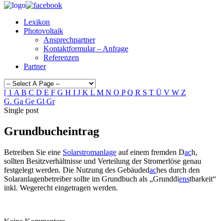
Lexikon
Photovoltaik
Ansprechpartner
Kontaktformular – Anfrage
Referenzen
Partner
[
1
A
B
C
D
E
F
G
H
I
J
K
L
M
N
O
P
Q
R
S
T
Ü
V
W
Z
G.
Ga
Ge
Gl
Gr
Single post
Grundbucheintrag
Betreiben Sie eine
Solarstromanlage
auf einem fremden D
ac
h,
sollten Besitzverhältnisse und Verteilung der Stromerlöse genau
festgelegt werden. Die Nutzung des Gebäuded
ac
hes durch den
Solaranlagenbetreiber sollte im Grundbuch als „Grunddi
ens
tbarkeit“
inkl. Wegerecht eingetragen werden.