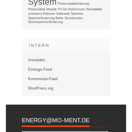
System
Photovoltaikförderung
Photovoltaik Module
PV-Sol
Referenzen
Rentabilität
schwarze Rahmen
Solarwatt
Speicher
Speicherförderung Berlin
Stromkosten
Stromspeicherförderung
INTERN
Anmelden
Eintrags-Feed
Kommentar-Feed
WordPress.org
ENERGY@MO-MENT.DE