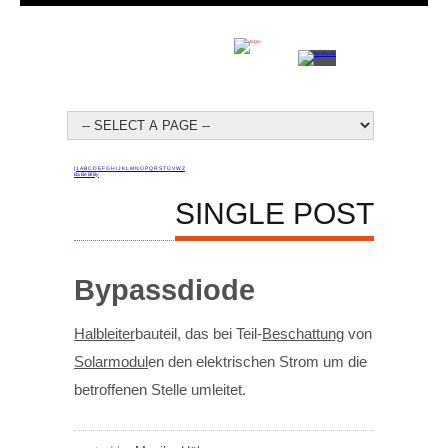
[
1
A
B
C
D
E
F
G
H
I
J
K
L
M
N
O
P
Q
R
S
T
Ü
V
W
Z
Ba
Be
Bl
By
SINGLE POST
Bypassdiode
Halbleiter
bauteil, das bei Teil-
Beschattung
von
Solarmodul
en den elektrischen Strom um die
betroffenen Stelle umleitet.