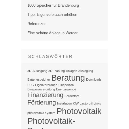
1000 Speicher für Brandenburg
Tipp: Eigenverbrauch erhöhen
Referenzen
Eine schöne Anlage in Werder
SCHLAGWÖRTER
3D-Auslegung
3D-Planung
Anlagen
Auslegung
Beratung
Batteriespeicher
Downloads
EEG
Eigenverbrauch
Einspeisen
Einspeisevergütung
Energiewende
Finanzierung
Fördertopf
Förderung
Installation
KfW
Lastprofil
Links
Photovoltaik
photovoltaic system
Photovoltaik-